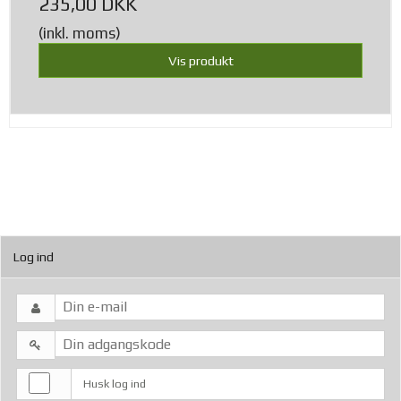
235,00 DKK
(inkl. moms)
Vis produkt
Log ind
Husk log ind