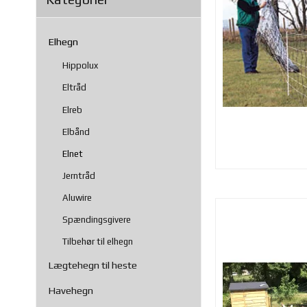
Elhegn
Hippolux
Eltråd
Elreb
Elbånd
Elnet
Jerntråd
Aluwire
Spændingsgivere
Tilbehør til elhegn
Lægtehegn til heste
Havehegn