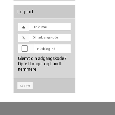
Log ind
Husk log ind
Glemt din adgangskode?
Opret bruger og handl
nemmere
Log ind