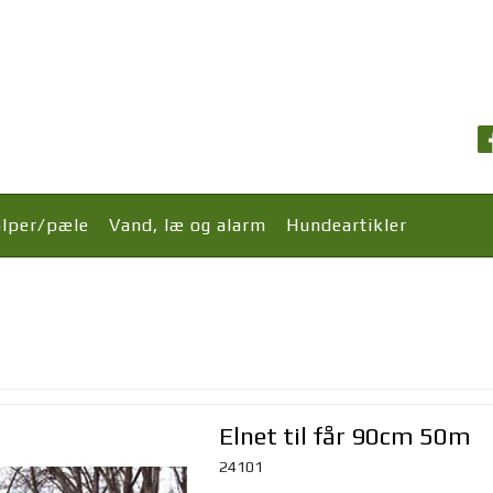
olper/pæle
Vand, læ og alarm
Hundeartikler
Elnet til får 90cm 50m
24101