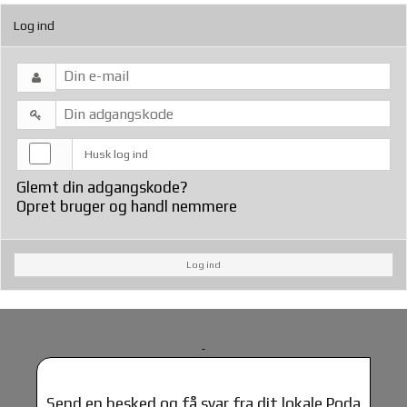
Log ind
Husk log ind
Glemt din adgangskode?
Opret bruger og handl nemmere
Log ind
Send en besked og få svar fra dit lokale Poda