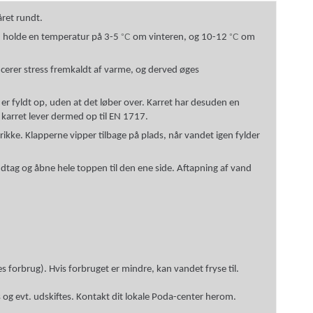
året rundt.
en, holde en temperatur på 3-5
°C
om vinteren, og 10-12
°C
om
ucerer stress fremkaldt af varme, og derved øges
id er fyldt op, uden at det løber over. Karret har desuden en
 karret lever dermed op til EN 1717.
ikke. Klapperne vipper tilbage på plads, når vandet igen fylder
ndtag og åbne hele toppen til den ene side. Aftapning af vand
s forbrug). Hvis forbruget er mindre, kan vandet fryse til.
og evt. udskiftes. Kontakt dit lokale Poda-center herom.