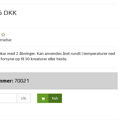
5 DKK
mmelse
kekar med 2 åbninger. Kan anvendes året rundt i temperaturer ned
 forsyne op til 30 kreaturer eller heste.
mmer:
70021
stk.
Køb