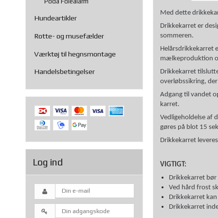
Poda Folealarm
Med dette drikkekar 
Hundeartikler
Drikkekarret er desi
Rotte- og musefælder
sommeren.
Helårsdrikkekarret 
Værktøj til hegnsmontage
mælkeproduktion o
Handelsbetingelser
Drikkekarret tilslut
overløbssikring, de
Adgang til vandet o
karret.
Vedligeholdelse af 
gøres på blot 15 s
Drikkekarret leveres
Log ind
VIGTIGT:
Drikkekarret bør
Ved hård frost sk
Drikkekarret kan 
Drikkekarret ind