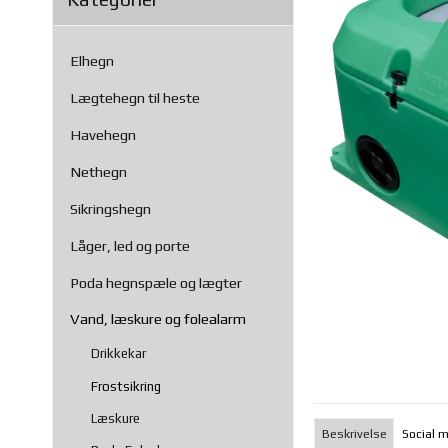
Elhegn
Lægtehegn til heste
Havehegn
Nethegn
Sikringshegn
Låger, led og porte
Poda hegnspæle og lægter
Vand, læskure og folealarm
Drikkekar
Frostsikring
Læskure
Beskrivelse
Social 