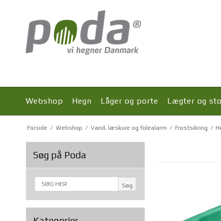
Webshop
Hegn
Låger og porte
Lægter og st
Forside
/
Webshop
/
Vand, læskure og folealarm
/
Frostsikring
/
H
Søg på Poda
Søg
Kategorier