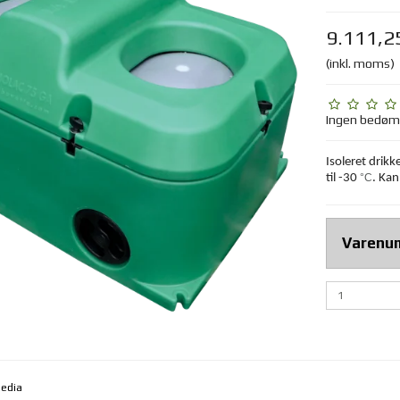
9.111,2
(inkl. moms)
Ingen bedø
Isoleret drik
til -30
°C
. Kan
Varenu
media