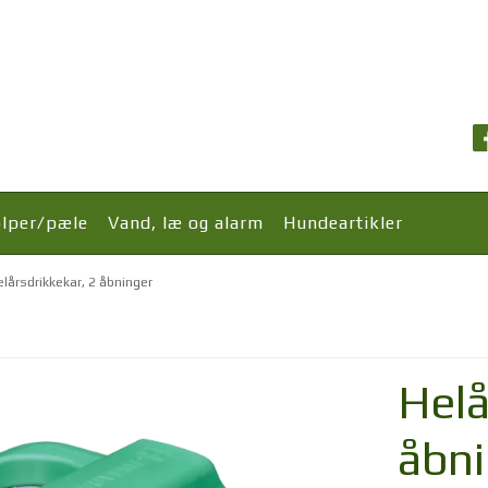
olper/pæle
Vand, læ og alarm
Hundeartikler
elårsdrikkekar, 2 åbninger
Helå
åbn