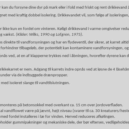
kan du forsyne dine dyr på mark eller i fold med friskt og rent drikkevand 
gnet med kraftig dobbel isolering. Drikkevandet vil, som følge af isolering
er ikke kun en fordel om vinteren. Køligt drikkevand i varme omgivelser red
g vækst.
(Kilder: Wilks, 1990 og Lofgren, 1975).
tes direkte til vandforsyningen og har en flydeventil, der sikrer, at karret alt
r forhindrer tilbageløb, der potentielt kan kontaminere vandforsyningen, og
pnås ved, at en af klapperne trykkes ned i åbningen, hvorefter dyrene kan dr
drikkekarret er nem. Adgang til karrets indre opnås ved at løsne de 4 låsehå
ekunder via de indbyggede drænpropper.
 med isoleret slange til vandtilslutningen.
 monteres på betonsokkel med overkant ca. 15 cm over jordoverfladen.
al vandflowet være på jævnt, højt niveau (svarer til ca. 30 kreaturers/heste
med fordel installeres i læ for vinden. Herved reduceres afkølingen.
eholder gummipakninger og mekaniske dele, der bør efterses, vedligeholdes 