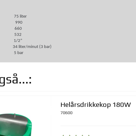
75 liter
mm) 990
mm) 660
m) 532
ing 1/2”
4 liter/minut (3 bar)
yk 5 bar
så...:
Helårsdrikkekop 180W
70600