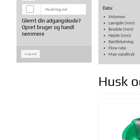
Data:
Husk log ind
Volumen 
Glemt din adgangskode?
Længde (
Opret bruger og handl
Bredde (
nemmere
Højde (m
Rørtilslutn
Flow rate 3
Log ind
Max vandtr
Husk og