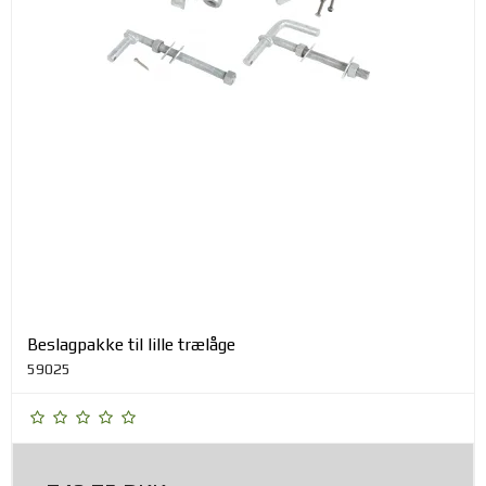
Beslagpakke til lille trælåge
59025