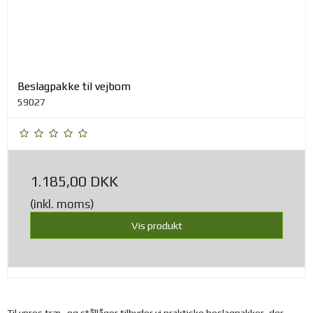
Beslagpakke til vejbom
59027
1.185,00 DKK
(inkl. moms)
Vis produkt
Til vores træ- og stållåger tilbyder vi praktiske beslagpakker, der