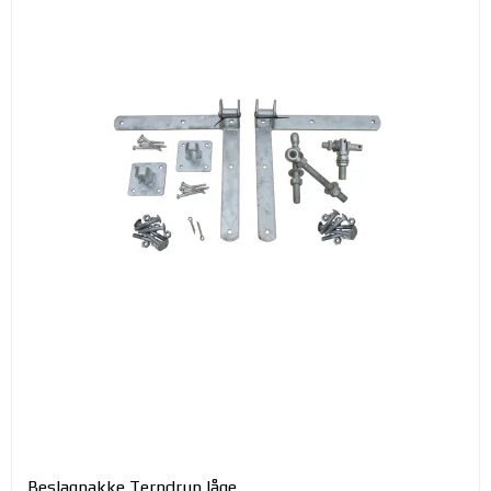
Beslagpakke Terndrup låge