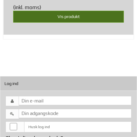
(inkl. moms)
Vis produkt
Log ind
Husk log ind